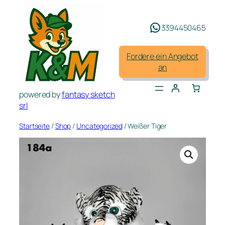
Zum
Inhalt
3394450465
springen
Fordere ein Angebot
an
powered by
fantasy sketch
srl
Startseite
/
Shop
/
Uncategorized
/ Weißer Tiger