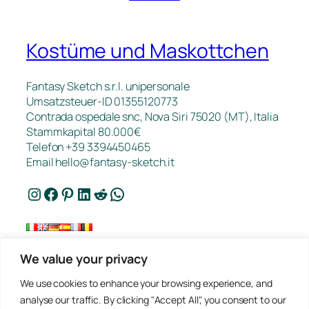
Kostüme und Maskottchen
Fantasy Sketch s.r.l. unipersonale
Umsatzsteuer-ID 01355120773
Contrada ospedale snc, Nova Siri 75020 (MT), Italia
Stammkapital 80.000€
Telefon +39 3394450465
Email
hello@fantasy-sketch.it
Instagram
Facebook
Pinterest
LinkedIn
Reddit
WhatsApp
We value your privacy
Kontakt
We use cookies to enhance your browsing experience, and
FAQ
analyse our traffic. By clicking "Accept All", you consent to our
Arbeiten