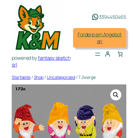
Zum
Inhalt
3394450465
springen
Fordere ein Angebot
an
powered by
fantasy sketch
srl
Startseite
/
Shop
/
Uncategorized
/ 7 Zwerge