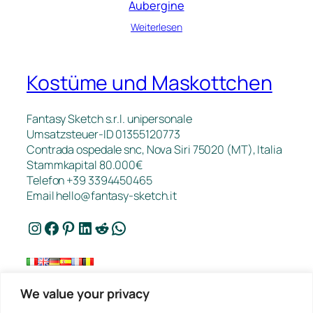
Aubergine
Weiterlesen
Kostüme und Maskottchen
Fantasy Sketch s.r.l. unipersonale
Umsatzsteuer-ID 01355120773
Contrada ospedale snc, Nova Siri 75020 (MT), Italia
Stammkapital 80.000€
Telefon +39 3394450465
Email
hello@fantasy-sketch.it
Instagram
Facebook
Pinterest
LinkedIn
Reddit
WhatsApp
We value your privacy
Kontakt