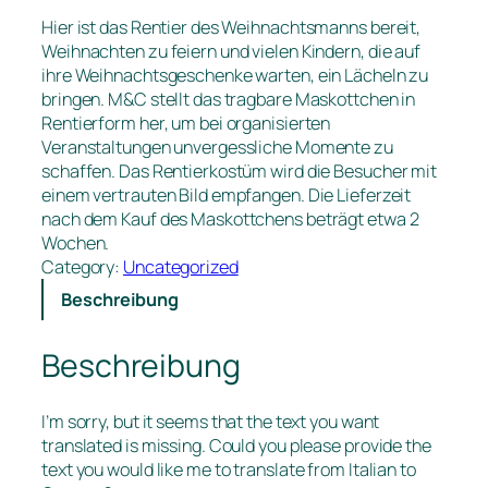
Hier ist das Rentier des Weihnachtsmanns bereit,
Weihnachten zu feiern und vielen Kindern, die auf
ihre Weihnachtsgeschenke warten, ein Lächeln zu
bringen. M&C stellt das tragbare Maskottchen in
Rentierform her, um bei organisierten
Veranstaltungen unvergessliche Momente zu
schaffen. Das Rentierkostüm wird die Besucher mit
einem vertrauten Bild empfangen. Die Lieferzeit
nach dem Kauf des Maskottchens beträgt etwa 2
Wochen.
Category:
Uncategorized
Beschreibung
Beschreibung
I’m sorry, but it seems that the text you want
translated is missing. Could you please provide the
text you would like me to translate from Italian to