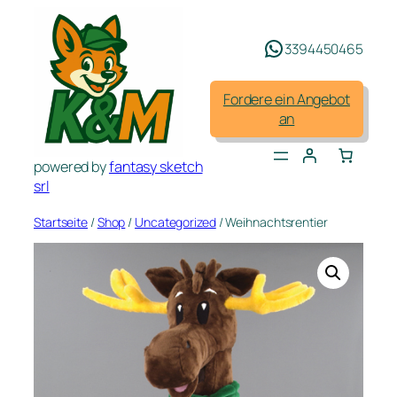
Zum
Inhalt
3394450465
springen
Fordere ein Angebot
an
powered by
fantasy sketch
srl
Startseite
/
Shop
/
Uncategorized
/ Weihnachtsrentier