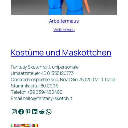
Arbeitermaus
Weiterlesen
Kostüme und Maskottchen
Fantasy Sketch s.r.l. unipersonale
Umsatzsteuer-ID 01355120773
Contrada ospedale snc, Nova Siri 75020 (MT), Italia
Stammkapital 80.000€
Telefon +39 3394450465
Email
hello@fantasy-sketch.it
Instagram
Facebook
Pinterest
LinkedIn
Reddit
WhatsApp