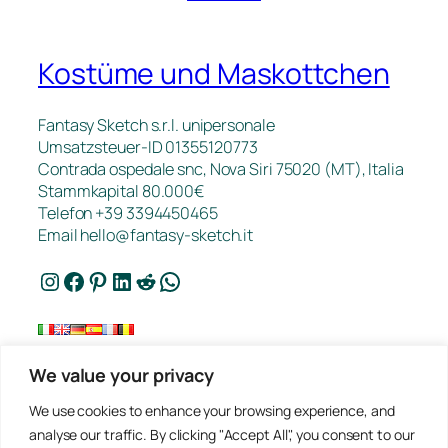
Kostüme und Maskottchen
Fantasy Sketch s.r.l. unipersonale
Umsatzsteuer-ID 01355120773
Contrada ospedale snc, Nova Siri 75020 (MT), Italia
Stammkapital 80.000€
Telefon +39 3394450465
Email
hello@fantasy-sketch.it
Instagram
Facebook
Pinterest
LinkedIn
Reddit
WhatsApp
We value your privacy
Kontakt
We use cookies to enhance your browsing experience, and
FAQ
analyse our traffic. By clicking "Accept All", you consent to our
Arbeiten