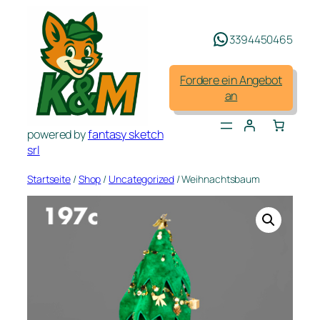
Zum
Inhalt
3394450465
springen
Fordere ein Angebot
an
powered by
fantasy sketch
srl
Startseite
/
Shop
/
Uncategorized
/ Weihnachtsbaum