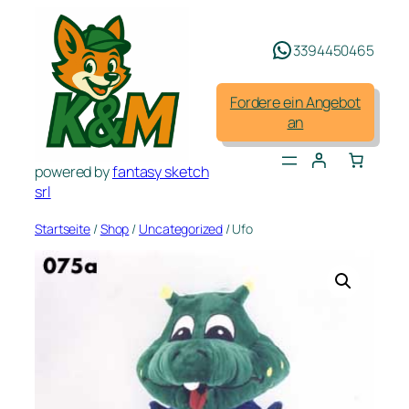
Zum
Inhalt
3394450465
springen
Fordere ein Angebot
an
powered by
fantasy sketch
srl
Startseite
/
Shop
/
Uncategorized
/ Ufo