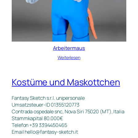
Arbeitermaus
Weiterlesen
Kostüme und Maskottchen
Fantasy Sketch s.r.l. unipersonale
Umsatzsteuer-ID 01355120773
Contrada ospedale snc, Nova Siri 75020 (MT), Italia
Stammkapital 80.000€
Telefon +39 3394450465
Email
hello@fantasy-sketch.it