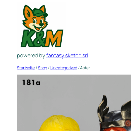
Zum
Inhalt
springen
powered by
fantasy sketch srl
Startseite
/
Shop
/
Uncategorized
/ Aster