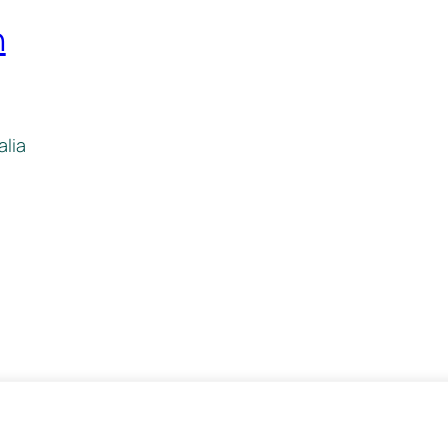
n
alia