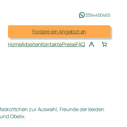
3394450465
Fordere ein Angebot an
Home
Arbeiten
Kontakte
Preise
FAQ
Maskottchen zur Auswahl, Freunde der beiden
und Obelix.