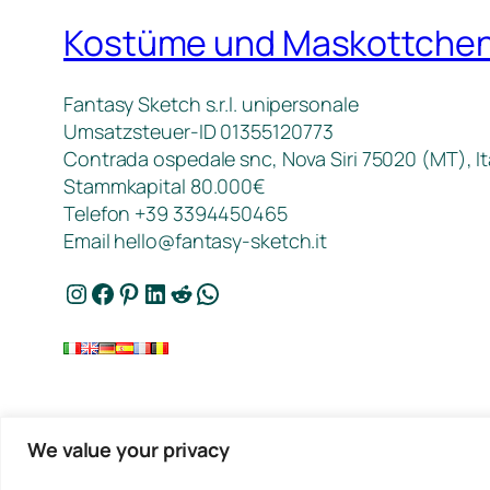
Kostüme und Maskottche
Fantasy Sketch s.r.l. unipersonale
Umsatzsteuer-ID 01355120773
Contrada ospedale snc, Nova Siri 75020 (MT), It
Stammkapital 80.000€
Telefon +39 3394450465
Email
hello@fantasy-sketch.it
Instagram
Facebook
Pinterest
LinkedIn
Reddit
WhatsApp
We value your privacy