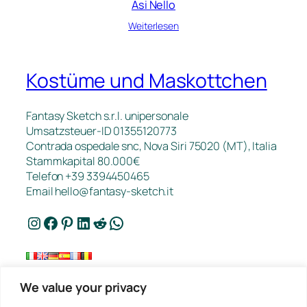
Asi Nello
Weiterlesen
Kostüme und Maskottchen
Fantasy Sketch s.r.l. unipersonale
Umsatzsteuer-ID 01355120773
Contrada ospedale snc, Nova Siri 75020 (MT), Italia
Stammkapital 80.000€
Telefon +39 3394450465
Email
hello@fantasy-sketch.it
Instagram
Facebook
Pinterest
LinkedIn
Reddit
WhatsApp
We value your privacy
Kontakt