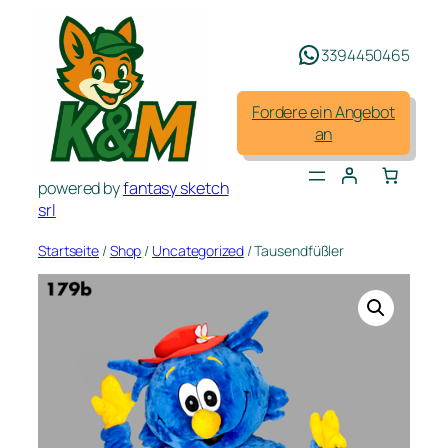
Zum
Inhalt
3394450465
springen
Fordere ein Angebot
an
powered by
fantasy sketch
srl
Startseite
/
Shop
/
Uncategorized
/ Tausendfüßler