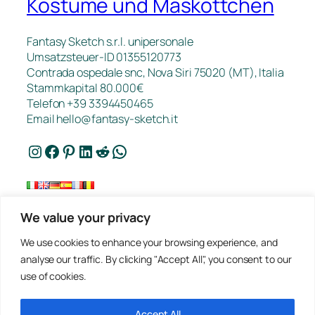
Kostüme und Maskottchen
Fantasy Sketch s.r.l. unipersonale
Umsatzsteuer-ID 01355120773
Contrada ospedale snc, Nova Siri 75020 (MT), Italia
Stammkapital 80.000€
Telefon +39 3394450465
Email
hello@fantasy-sketch.it
Instagram
Facebook
Pinterest
LinkedIn
Reddit
WhatsApp
We value your privacy
Kontakt
We use cookies to enhance your browsing experience, and
FAQ
analyse our traffic. By clicking "Accept All", you consent to our
Arbeiten
use of cookies.
Datenschutz
Angebotsanfrage
Verkaufsbedingungen
Accept All