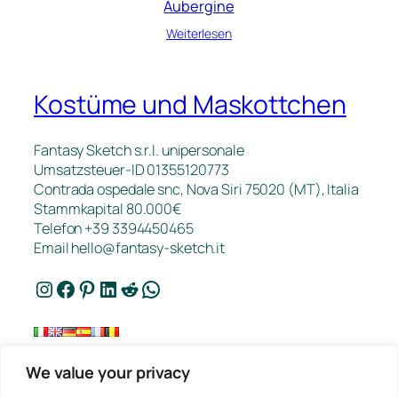
Aubergine
Weiterlesen
Kostüme und Maskottchen
Fantasy Sketch s.r.l. unipersonale
Umsatzsteuer-ID 01355120773
Contrada ospedale snc, Nova Siri 75020 (MT), Italia
Stammkapital 80.000€
Telefon +39 3394450465
Email
hello@fantasy-sketch.it
Instagram
Facebook
Pinterest
LinkedIn
Reddit
WhatsApp
We value your privacy
Kontakt