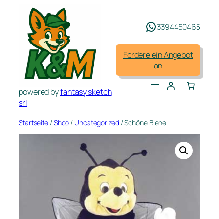
Zum
Inhalt
3394450465
springen
Fordere ein Angebot
an
powered by
fantasy sketch
srl
Startseite
/
Shop
/
Uncategorized
/ Schöne Biene