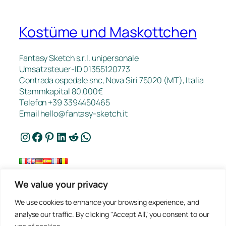
Kostüme und Maskottchen
Fantasy Sketch s.r.l. unipersonale
Umsatzsteuer-ID 01355120773
Contrada ospedale snc, Nova Siri 75020 (MT), Italia
Stammkapital 80.000€
Telefon +39 3394450465
Email
hello@fantasy-sketch.it
Instagram
Facebook
Pinterest
LinkedIn
Reddit
WhatsApp
We value your privacy
Kontakt
We use cookies to enhance your browsing experience, and
FAQ
analyse our traffic. By clicking "Accept All", you consent to our
Arbeiten