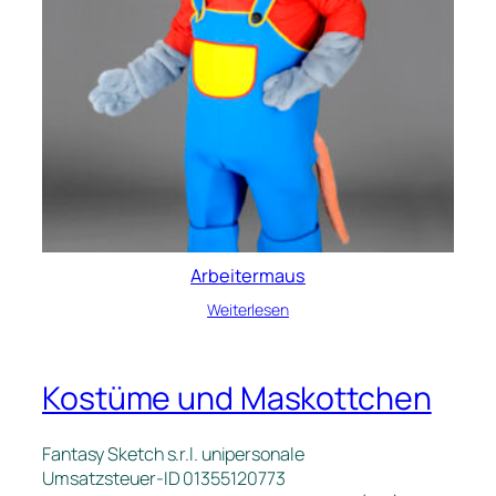
Arbeitermaus
Weiterlesen
Kostüme und Maskottchen
Fantasy Sketch s.r.l. unipersonale
Umsatzsteuer-ID 01355120773