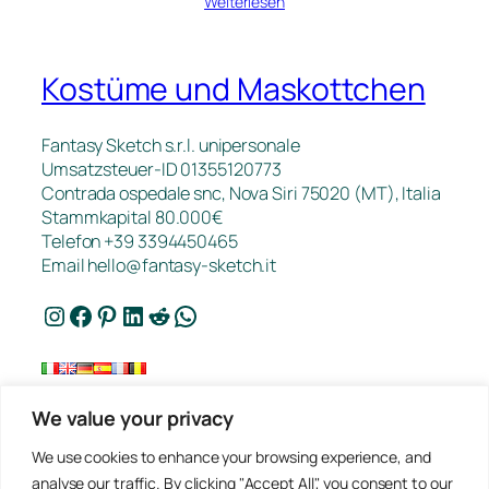
Weiterlesen
Kostüme und Maskottchen
Fantasy Sketch s.r.l. unipersonale
Umsatzsteuer-ID 01355120773
Contrada ospedale snc, Nova Siri 75020 (MT), Italia
Stammkapital 80.000€
Telefon +39 3394450465
Email
hello@fantasy-sketch.it
Instagram
Facebook
Pinterest
LinkedIn
Reddit
WhatsApp
We value your privacy
Kontakt
We use cookies to enhance your browsing experience, and
FAQ
analyse our traffic. By clicking "Accept All", you consent to our