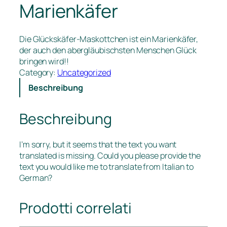
Marienkäfer
Die Glückskäfer-Maskottchen ist ein Marienkäfer,
der auch den abergläubischsten Menschen Glück
bringen wird!!
Category:
Uncategorized
Beschreibung
Beschreibung
I’m sorry, but it seems that the text you want
translated is missing. Could you please provide the
text you would like me to translate from Italian to
German?
Prodotti correlati