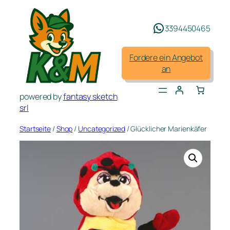
Zum
Inhalt
3394450465
springen
Fordere ein Angebot
an
powered by
fantasy sketch
srl
Startseite
/
Shop
/
Uncategorized
/ Glücklicher Marienkäfer