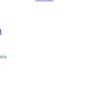
n
alia