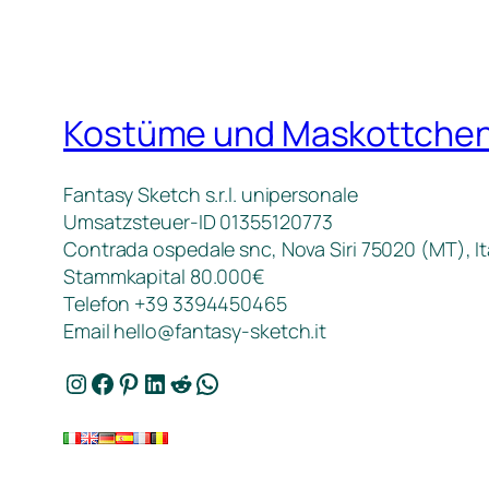
Kostüme und Maskottche
Fantasy Sketch s.r.l. unipersonale
Umsatzsteuer-ID 01355120773
Contrada ospedale snc, Nova Siri 75020 (MT), It
Stammkapital 80.000€
Telefon +39 3394450465
Email
hello@fantasy-sketch.it
Instagram
Facebook
Pinterest
LinkedIn
Reddit
WhatsApp