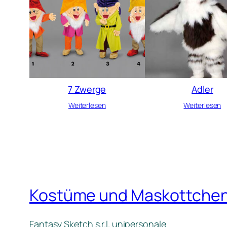
7 Zwerge
Adler
Weiterlesen
Weiterlesen
Kostüme und Maskottche
Fantasy Sketch s.r.l. unipersonale