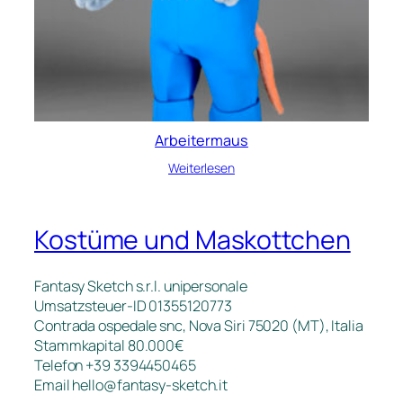
Arbeitermaus
Weiterlesen
Kostüme und Maskottchen
Fantasy Sketch s.r.l. unipersonale
Umsatzsteuer-ID 01355120773
Contrada ospedale snc, Nova Siri 75020 (MT), Italia
Stammkapital 80.000€
Telefon +39 3394450465
Email
hello@fantasy-sketch.it