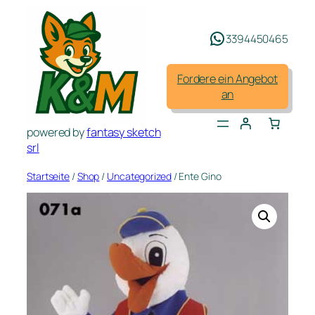
Zum
Inhalt
3394450465
springen
Fordere ein Angebot
an
powered by
fantasy sketch
srl
Startseite
/
Shop
/
Uncategorized
/ Ente Gino