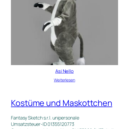
Asi Nello
Weiterlesen
Kostüme und Maskottchen
Fantasy Sketch s.r.l. unipersonale
Umsatzsteuer-ID 01355120773