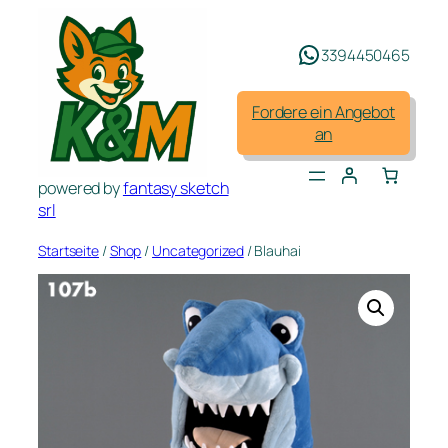
Zum
Inhalt
3394450465
springen
Fordere ein Angebot
an
powered by
fantasy sketch
srl
Startseite
/
Shop
/
Uncategorized
/ Blauhai