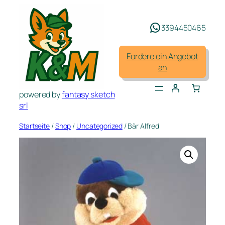
Zum
Inhalt
3394450465
springen
Fordere ein Angebot
an
powered by
fantasy sketch
srl
Startseite
/
Shop
/
Uncategorized
/ Bär Alfred