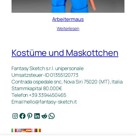
Arbeitermaus
Weiterlesen
Kostüme und Maskottchen
Fantasy Sketch s.r.l. unipersonale
Umsatzsteuer-ID 01355120773
Contrada ospedale snc, Nova Siri 75020 (MT), Italia
Stammkapital 80.000€
Telefon +39 3394450465
Email
hello@fantasy-sketch.it
Instagram
Facebook
Pinterest
LinkedIn
Reddit
WhatsApp