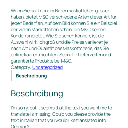
Wenn Sie nach einem Bärenmaskottchen gesucht
haben, bietet M&C verschiedene Arten dieser Art für
jeden Bedarf an. Auf dem Bild können Sie ein Beispiel
der vielen Maskottchen sehen, die M&C seinen
Kunden anbietet. Wie Sie sehen können, ist die
Auswahl wirklich groß und die Preise variieren je
nach Art und Qualität des Maskottchens, das Sie
online kaufen möchten. Schnelle Lieferzeiten und
garantierte Produkte bei M&C.
Category:
Uncategorized
Beschreibung
Beschreibung
I’m sorry, but it seems that the text you want me to
translate is missing. Could you please provide the
text in Italian that you would like translated into
German?