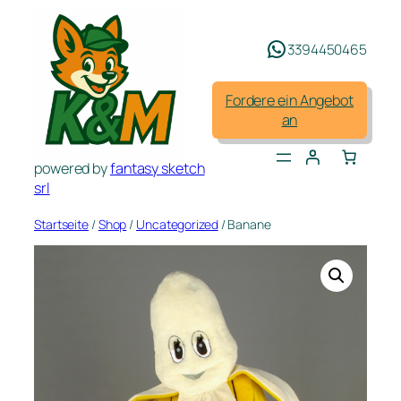
Zum
Inhalt
3394450465
springen
Fordere ein Angebot
an
powered by
fantasy sketch
srl
Startseite
/
Shop
/
Uncategorized
/ Banane