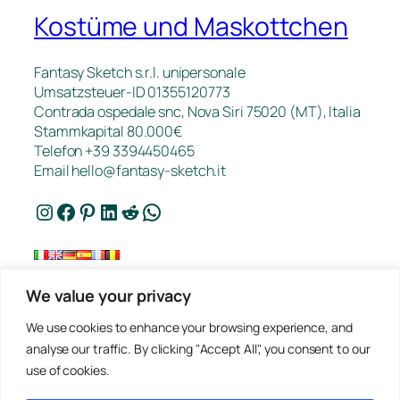
Kostüme und Maskottchen
Fantasy Sketch s.r.l. unipersonale
Umsatzsteuer-ID 01355120773
Contrada ospedale snc, Nova Siri 75020 (MT), Italia
Stammkapital 80.000€
Telefon +39 3394450465
Email
hello@fantasy-sketch.it
Instagram
Facebook
Pinterest
LinkedIn
Reddit
WhatsApp
We value your privacy
Kontakt
We use cookies to enhance your browsing experience, and
FAQ
analyse our traffic. By clicking "Accept All", you consent to our
Arbeiten
use of cookies.
Datenschutz
Angebotsanfrage