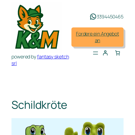
Zum
Inhalt
3394450465
springen
Fordere ein Angebot
an
powered by
fantasy sketch
srl
Schildkröte