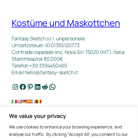
Kostüme und Maskottchen
Fantasy Sketch s.r.l. unipersonale
Umsatzsteuer-ID 01355120773
Contrada ospedale snc, Nova Siri 75020 (MT), Italia
Stammkapital 80.000€
Telefon +39 3394450465
Email
hello@fantasy-sketch.it
Instagram
Facebook
Pinterest
LinkedIn
Reddit
WhatsApp
We value your privacy
Kontakt
We use cookies to enhance your browsing experience, and
FAQ
analyse our traffic. By clicking "Accept All", you consent to our
Arbeiten