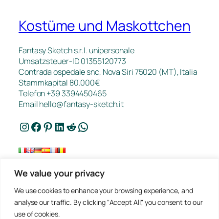
Kostüme und Maskottchen
Fantasy Sketch s.r.l. unipersonale
Umsatzsteuer-ID 01355120773
Contrada ospedale snc, Nova Siri 75020 (MT), Italia
Stammkapital 80.000€
Telefon +39 3394450465
Email
hello@fantasy-sketch.it
Instagram
Facebook
Pinterest
LinkedIn
Reddit
WhatsApp
We value your privacy
Kontakt
We use cookies to enhance your browsing experience, and
FAQ
analyse our traffic. By clicking "Accept All", you consent to our
Arbeiten
use of cookies.
Datenschutz