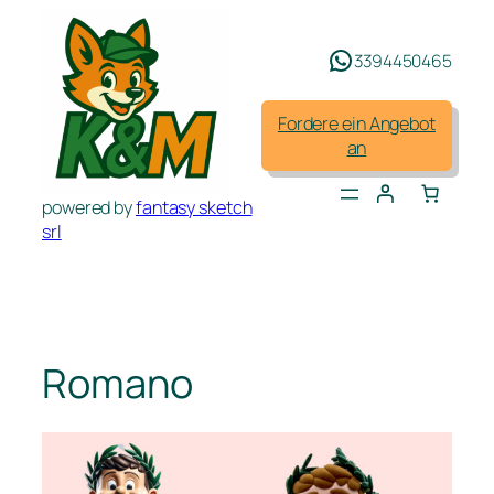
Zum
Inhalt
3394450465
springen
Fordere ein Angebot
an
powered by
fantasy sketch
srl
Romano