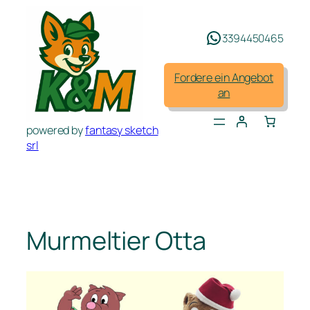
Zum
Inhalt
3394450465
springen
Fordere ein Angebot
an
powered by
fantasy sketch
srl
Murmeltier Otta