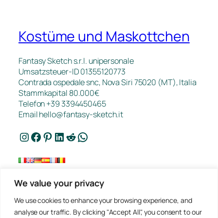
Kostüme und Maskottchen
Fantasy Sketch s.r.l. unipersonale
Umsatzsteuer-ID 01355120773
Contrada ospedale snc, Nova Siri 75020 (MT), Italia
Stammkapital 80.000€
Telefon +39 3394450465
Email
hello@fantasy-sketch.it
Instagram
Facebook
Pinterest
LinkedIn
Reddit
WhatsApp
We value your privacy
Kontakt
We use cookies to enhance your browsing experience, and
FAQ
analyse our traffic. By clicking "Accept All", you consent to our
Arbeiten