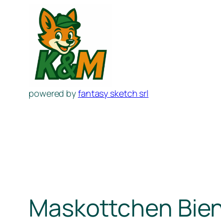
Zum
Inhalt
springen
powered by
fantasy sketch srl
Maskottchen Bien