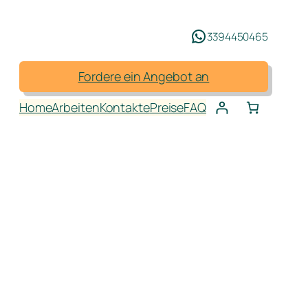
3394450465
Fordere ein Angebot an
Home
Arbeiten
Kontakte
Preise
FAQ