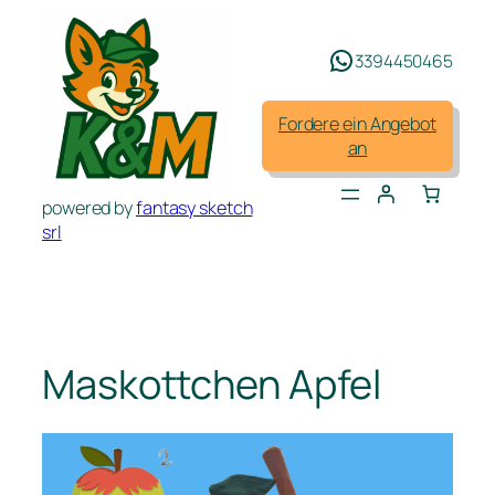
Zum
Inhalt
3394450465
springen
Fordere ein Angebot
an
powered by
fantasy sketch
srl
Maskottchen Apfel