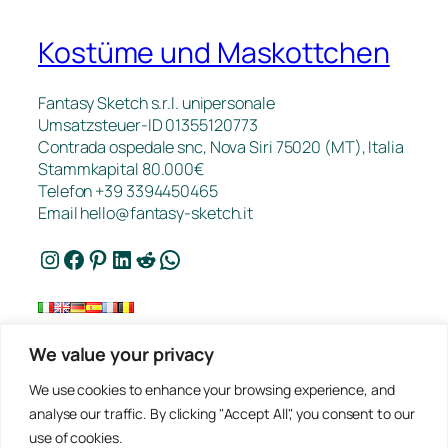
Kostüme und Maskottchen
Fantasy Sketch s.r.l. unipersonale
Umsatzsteuer-ID 01355120773
Contrada ospedale snc, Nova Siri 75020 (MT), Italia
Stammkapital 80.000€
Telefon +39 3394450465
Email
hello@fantasy-sketch.it
Instagram
Facebook
Pinterest
LinkedIn
Reddit
WhatsApp
We value your privacy
Kontakt
We use cookies to enhance your browsing experience, and
FAQ
analyse our traffic. By clicking "Accept All", you consent to our
Arbeiten
use of cookies.
Datenschutz