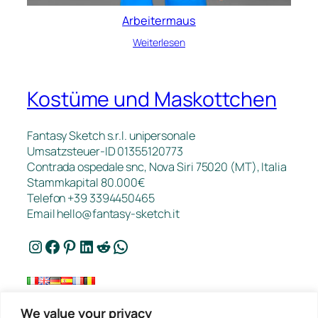
Arbeitermaus
Weiterlesen
Kostüme und Maskottchen
Fantasy Sketch s.r.l. unipersonale
Umsatzsteuer-ID 01355120773
Contrada ospedale snc, Nova Siri 75020 (MT), Italia
Stammkapital 80.000€
Telefon +39 3394450465
Email
hello@fantasy-sketch.it
Instagram
Facebook
Pinterest
LinkedIn
Reddit
WhatsApp
We value your privacy