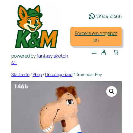
Zum
Inhalt
3394450465
springen
Fordere ein Angebot
an
powered by
fantasy sketch
srl
Startseite
/
Shop
/
Uncategorized
/ Dromedar Rey