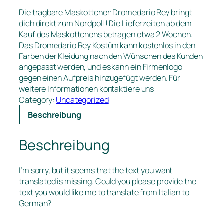
Die tragbare Maskottchen Dromedario Rey bringt
dich direkt zum Nordpol!! Die Lieferzeiten ab dem
Kauf des Maskottchens betragen etwa 2 Wochen.
Das Dromedario Rey Kostüm kann kostenlos in den
Farben der Kleidung nach den Wünschen des Kunden
angepasst werden, und es kann ein Firmenlogo
gegen einen Aufpreis hinzugefügt werden. Für
weitere Informationen kontaktiere uns
Category:
Uncategorized
Beschreibung
Beschreibung
I’m sorry, but it seems that the text you want
translated is missing. Could you please provide the
text you would like me to translate from Italian to
German?