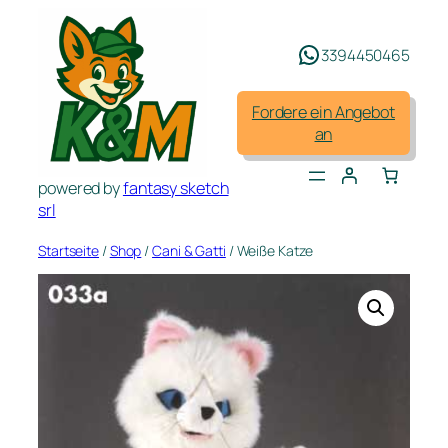
Zum
Inhalt
3394450465
springen
Fordere ein Angebot
an
powered by
fantasy sketch
srl
Startseite
/
Shop
/
Cani & Gatti
/ Weiße Katze