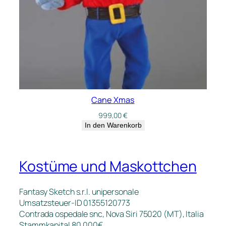
Cane Xmas
999,00
€
In den Warenkorb
Kostüme und Maskottchen
Fantasy Sketch s.r.l. unipersonale
Umsatzsteuer-ID 01355120773
Contrada ospedale snc, Nova Siri 75020 (MT), Italia
Stammkapital 80.000€