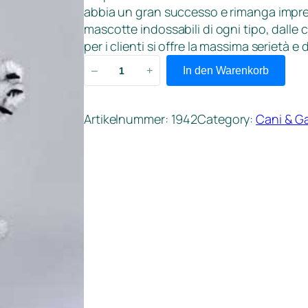
abbia un gran successo e rimanga impres
mascotte indossabili di ogni tipo, dalle 
per i clienti si offre la massima serietà e 
L
–
+
In den Warenkorb
u
p
o
Artikelnummer:
1942
Category:
Cani & Ga
W
o
r
k
M
e
n
g
e