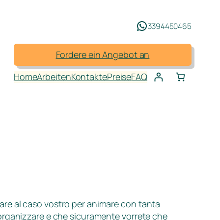
3394450465
Fordere ein Angebot an
Home
Arbeiten
Kontakte
Preise
FAQ
are al caso vostro per animare con tanta
 organizzare e che sicuramente vorrete che