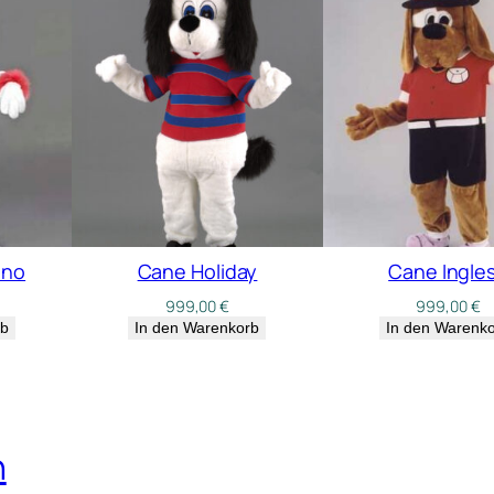
ino
Cane Holiday
Cane Ingle
999,00
€
999,00
€
rb
In den Warenkorb
In den Warenk
n