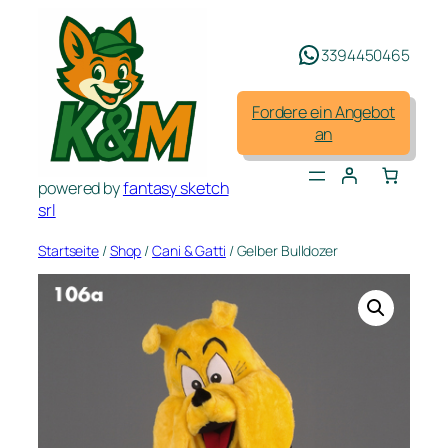
Zum
Inhalt
3394450465
springen
Fordere ein Angebot
an
powered by
fantasy sketch
srl
Startseite
/
Shop
/
Cani & Gatti
/ Gelber Bulldozer