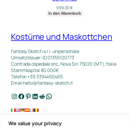
999,00
€
In den Warenkorb
Kostüme und Maskottchen
Fantasy Sketch s.r.l. unipersonale
Umsatzsteuer-ID 01355120773
Contrada ospedale snc, Nova Siri 75020 (MT), Italia
Stammkapital 80.000€
Telefon +39 3394450465
Email
hello@fantasy-sketch.it
Instagram
Facebook
Pinterest
LinkedIn
Reddit
WhatsApp
We value your privacy