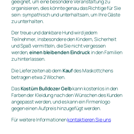
geeignet, um eine besondere Veranstaltung zu
organisieren, dies könnte genau das Richtige für Sie
sein: sympathisch und unterhaltsam, um Ihre Gäste
zu unterhalten.
Der treue und dankbare Hund wird jedem
Teilnehmer, insbesondere den Kindern, Sicherheit
und Spaß vermitteln, die Sie nicht vergessen
werden,
einen bleibenden Eindruck
in den Familien
zu hinterlassen.
Die Lieferzeiten ab dem
Kauf
des Maskottchens
betragen etwa 2 Wochen.
Das
Kostüm Bulldozer Gelb
kann kostenlos in den
Farben der Kleidung nach den Wünschen des Kunden
angepasst werden, und es kann ein Firmenlogo
gegen einen Aufpreis hinzugefügt werden.
Für weitere Informationen
kontaktieren Sie uns