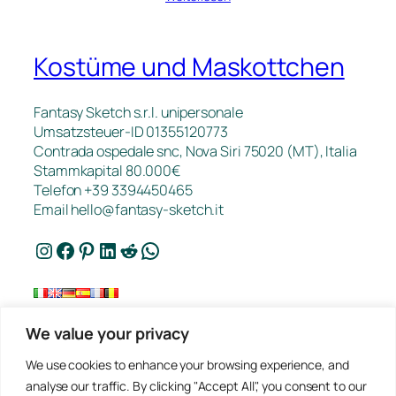
Kostüme und Maskottchen
Fantasy Sketch s.r.l. unipersonale
Umsatzsteuer-ID 01355120773
Contrada ospedale snc, Nova Siri 75020 (MT), Italia
Stammkapital 80.000€
Telefon +39 3394450465
Email
hello@fantasy-sketch.it
Instagram
Facebook
Pinterest
LinkedIn
Reddit
WhatsApp
We value your privacy
Kontakt
We use cookies to enhance your browsing experience, and
FAQ
analyse our traffic. By clicking "Accept All", you consent to our
Arbeiten