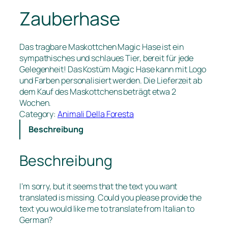
Zauberhase
Das tragbare Maskottchen Magic Hase ist ein
sympathisches und schlaues Tier, bereit für jede
Gelegenheit! Das Kostüm Magic Hase kann mit Logo
und Farben personalisiert werden. Die Lieferzeit ab
dem Kauf des Maskottchens beträgt etwa 2
Wochen.
Category:
Animali Della Foresta
Beschreibung
Beschreibung
I’m sorry, but it seems that the text you want
translated is missing. Could you please provide the
text you would like me to translate from Italian to
German?