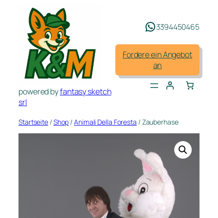
Zum
Inhalt
3394450465
springen
Fordere ein Angebot
an
powered by
fantasy sketch
srl
Startseite
/
Shop
/
Animali Della Foresta
/ Zauberhase