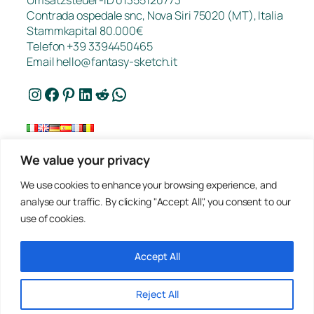
Umsatzsteuer-ID 01355120773
Contrada ospedale snc, Nova Siri 75020 (MT), Italia
Stammkapital 80.000€
Telefon +39 3394450465
Email
hello@fantasy-sketch.it
Instagram
Facebook
Pinterest
LinkedIn
Reddit
WhatsApp
We value your privacy
Kontakt
We use cookies to enhance your browsing experience, and
FAQ
analyse our traffic. By clicking "Accept All", you consent to our
Arbeiten
use of cookies.
Datenschutz
Angebotsanfrage
Verkaufsbedingungen
Accept All
Reject All