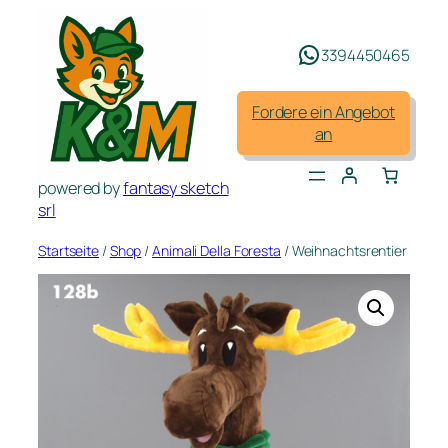
Zum
Inhalt
3394450465
springen
Fordere ein Angebot
an
powered by
fantasy sketch
srl
Startseite
/
Shop
/
Animali Della Foresta
/ Weihnachtsrentier