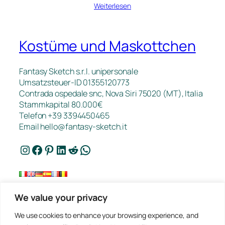
Weiterlesen
Kostüme und Maskottchen
Fantasy Sketch s.r.l. unipersonale
Umsatzsteuer-ID 01355120773
Contrada ospedale snc, Nova Siri 75020 (MT), Italia
Stammkapital 80.000€
Telefon +39 3394450465
Email
hello@fantasy-sketch.it
Instagram
Facebook
Pinterest
LinkedIn
Reddit
WhatsApp
We value your privacy
Kontakt
We use cookies to enhance your browsing experience, and
FAQ