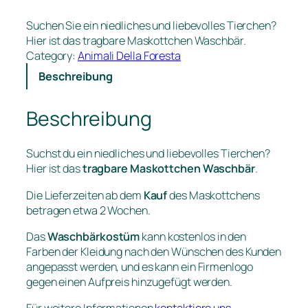
Suchen Sie ein niedliches und liebevolles Tierchen?
Hier ist das tragbare Maskottchen Waschbär.
Category:
Animali Della Foresta
Beschreibung
Beschreibung
Suchst du ein niedliches und liebevolles Tierchen?
Hier ist das
tragbare Maskottchen Waschbär
.
Die Lieferzeiten ab dem
Kauf
des Maskottchens
betragen etwa 2 Wochen.
Das
Waschbärkostüm
kann kostenlos in den
Farben der Kleidung nach den Wünschen des Kunden
angepasst werden, und es kann ein Firmenlogo
gegen einen Aufpreis hinzugefügt werden.