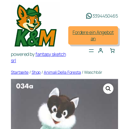
Zum
Inhalt
3394450465
springen
Fordere ein Angebot
an
powered by
fantasy sketch
srl
Startseite
/
Shop
/
Animali Della Foresta
/ Waschbär