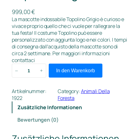
999,00
€
La mascotte indossabile Topolino Grigio è curioso e
vivace proprio quello che ci vuole per rallegrare la
tua festa! Il costume Topolino può essere
personalizzato con aggiunta logo e nei colori. I tempi
di consegna dall’acquisto della mascotte sono di
circa 2 settimane. Per maggiori informazioni
contattaci
T
In den Warenkorb
–
+
o
p
o
Artikelnummer:
Category:
Animali Della
l
1922
Foresta
i
Zusätzliche Informationen
n
o
Bewertungen (0)
G
r
Zusätzliche Informationen