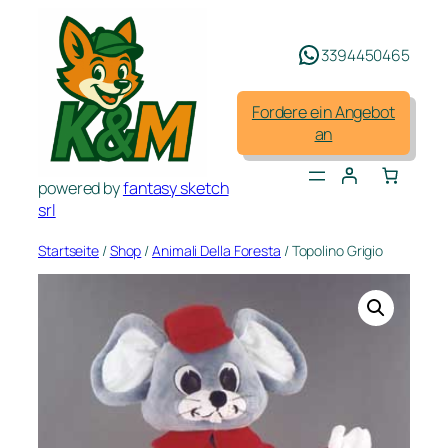
Zum
Inhalt
3394450465
springen
Fordere ein Angebot
an
powered by
fantasy sketch
srl
Startseite
/
Shop
/
Animali Della Foresta
/ Topolino Grigio