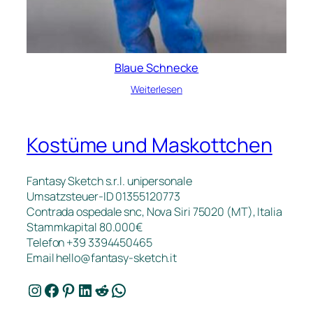
Blaue Schnecke
Weiterlesen
Kostüme und Maskottchen
Fantasy Sketch s.r.l. unipersonale
Umsatzsteuer-ID 01355120773
Contrada ospedale snc, Nova Siri 75020 (MT), Italia
Stammkapital 80.000€
Telefon +39 3394450465
Email
hello@fantasy-sketch.it
Instagram
Facebook
Pinterest
LinkedIn
Reddit
WhatsApp