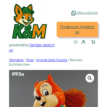
Zum
Inhalt
3394450465
springen
Fordere ein Angebot
an
powered by
fantasy sketch
srl
Startseite
/
Shop
/
Animali Della Foresta
/ Braunes
Eichhörnchen