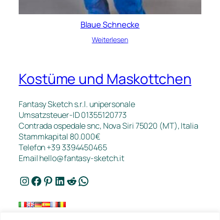
Blaue Schnecke
Weiterlesen
Kostüme und Maskottchen
Fantasy Sketch s.r.l. unipersonale
Umsatzsteuer-ID 01355120773
Contrada ospedale snc, Nova Siri 75020 (MT), Italia
Stammkapital 80.000€
Telefon +39 3394450465
Email
hello@fantasy-sketch.it
Instagram
Facebook
Pinterest
LinkedIn
Reddit
WhatsApp