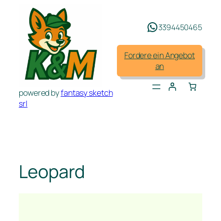
Zum
Inhalt
3394450465
springen
Fordere ein Angebot
an
powered by
fantasy sketch
srl
Leopard