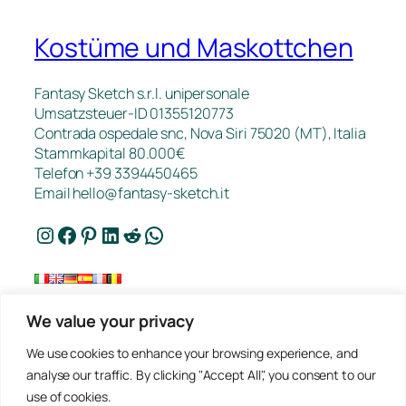
Kostüme und Maskottchen
Fantasy Sketch s.r.l. unipersonale
Umsatzsteuer-ID 01355120773
Contrada ospedale snc, Nova Siri 75020 (MT), Italia
Stammkapital 80.000€
Telefon +39 3394450465
Email
hello@fantasy-sketch.it
Instagram
Facebook
Pinterest
LinkedIn
Reddit
WhatsApp
We value your privacy
Kontakt
We use cookies to enhance your browsing experience, and
FAQ
analyse our traffic. By clicking "Accept All", you consent to our
Arbeiten
use of cookies.
Datenschutz