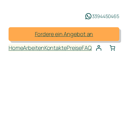
3394450465
Fordere ein Angebot an
Home
Arbeiten
Kontakte
Preise
FAQ