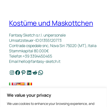
Kostüme und Maskottchen
Fantasy Sketch s.r.l. unipersonale
Umsatzsteuer-ID 01355120773
Contrada ospedale snc, Nova Siri 75020 (MT), Italia
Stammkapital 80.000€
Telefon +39 3394450465
Email
hello@fantasy-sketch.it
Instagram
Facebook
Pinterest
LinkedIn
Reddit
WhatsApp
We value your privacy
Kontakt
We use cookies to enhance your browsing experience, and
FAQ